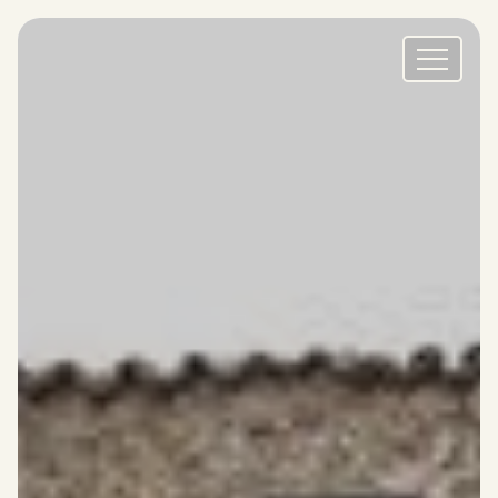
* No name *
Δωμάτια στο κατάλυμα
Επαφές
EN
BG
EL
DE
RO
RU