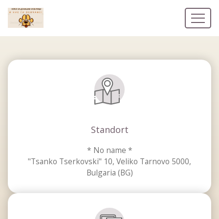
* No name *
Standort
Unsere Zimmer
* No name *
"Tsanko Tserkovski" 10, Veliko Tarnovo 5000,
Bulgaria (BG)
Kontaktdetails
EN
BG
EL
DE
RO
RU