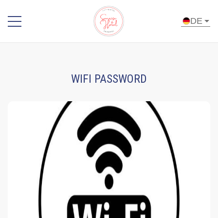
DE
Startseite
Room
WIFI PASSWORD
Service
Menu
WiFi
Password
Breakfast
Buffet
Sky
Bar
and À
la
carte