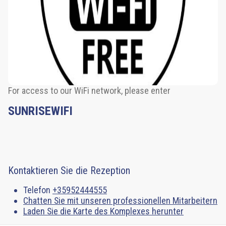
Lounge
Cultural
&
Themed
Trips
Things
to
For access to our WiFi network, please enter
do
SUNRISEWIFI
in
Sozopol
Entertainment
&
Animation
Kontaktieren Sie die Rezeption
Walking
Telefon
+35952444555
Tours
Chatten Sie mit unseren professionellen Mitarbeitern
Laden Sie die Karte des Komplexes herunter
Trips
&